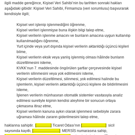
ilgili madde gereğince, Kişisel Veri Sahibi’nin bu tarihten sonraki hakları
aşağıdaki gibidir: Kişisel Veri Sahibi, Firmamıza (veri sorumlusu) başvurarak
kendisiyle ilgili;
Kişisel veri işlenip işlenmediğini öğrenme,
Kişisel verileri işlenmişse buna ilişkin bilgi talep etme,
Kişisel verilerin işlenme amacını ve bunların amacına uygun kullanılıp
kullanılmadığını öğrenme,
Yurt içinde veya yurt dışında kişisel verilerin aktarıldığı üçüncü kişileri
bilme,
Kişisel verilerin eksik veya yanlış işlenmiş olması hâlinde bunların
düzeltilmesini isteme,
KVKK’nun 7. maddesinde öngörülen şartlar çerçevesinde kişisel
verilerin silinmesini veya yok edilmesini isteme,
Kişisel verilerin düzeltilmesi, silinmesi, yok edilmesi halinde bu
işlemlerin, kişisel verilerin aktarıldığı üçüncü kişilere de bildirilmesini
isteme,
İşlenen verilerin münhasıran otomatik sistemler vasıtasıyla analiz
edilmesi suretiyle kişinin kendisi aleyhine bir sonucun ortaya
çıkmasına itiraz etme,
Kişisel verilerin kanuna aykırı olarak işlenmesi sebebiyle zarara
uğraması hâlinde zararın giderilmesini talep etme,
haklarına sahiptir.
[................]
Ticaret Odası’nın
[..........................]
sicil
sayısında kayıtlı,
[.............................]
MERSİS numarasına sahip,