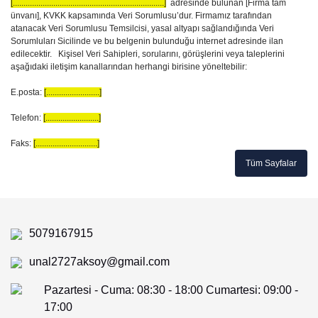
[.......................................................................]
adresinde bulunan [Firma tam
ünvanı], KVKK kapsamında Veri Sorumlusu’dur. Firmamız tarafından
atanacak Veri Sorumlusu Temsilcisi, yasal altyapı sağlandığında Veri
Sorumluları Sicilinde ve bu belgenin bulunduğu internet adresinde ilan
edilecektir. Kişisel Veri Sahipleri, sorularını, görüşlerini veya taleplerini
aşağıdaki iletişim kanallarından herhangi birisine yöneltebilir:
E.posta:
[.........................]
Telefon:
[.........................]
Faks:
[.............................]
Tüm Sayfalar
5079167915
unal2727aksoy@gmail.com
Pazartesi - Cuma: 08:30 - 18:00 Cumartesi: 09:00 -
17:00