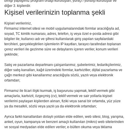
birliği yaptığımız program ortağı kuruluşları, yurtiçi / yurtdışı kuruluşlar ve
diğer 3. kişilerdir.
Kişisel verilerinizin toplanma şekli
Kişisel verileriniz,
Firmamız internet sitesi ve mobil uygulamalarındaki formlar aracılığıyla ad,
soyad, TC kimlik numarası, adres, telefon, iş veya özel e-posta adresi gibi
bilgiler ile; kullanıcı adı ve şifresi kullanılarak giriş yapılan sayfalardaki
tercihleri, gerçekleştirilen işlemlerin IP kayıtları, tarayıcı tarafından toplanan
çerez verileri ile gezinme süre ve detaylarını içeren veriler, konum verileri
şeklinde;
Satış ve pazarlama departmanı çalışanlarımız, şubelerimiz, tedarikçilerimiz,
diğer satış kanalları, kağıt üzerindeki formlar, kartvizitler, dijital pazarlama ve
çağrı merkezi gibi kanallarımız aracılığıyla sözlü, yazılı veya elektronik
ortamdan;
Firmamız ile ticari ilişki kurmak, iş başvurusu yapmak, teklif vermek gibi
amaçlarla, kartvizit, özgeçmiş (cv), teklif vermek ve sair yollarla kişisel
verilerini paylaşan kişilerden alınan, fiziki veya sanal bir ortamda, yüz yüze
ya da mesafeli, sözlü veya yazılı ya da elektronik ortamdan;
Ayrıca farklı kanallardan dolaylı yoldan elde edilen, web sitesi, blog, yarışma,
anket, oyun, kampanya ve benzeri amaçlı kullanılan (mikro) web sitelerinden
ve sosyal medyadan elde edilen veriler, e-bülten okuma veya tıklama