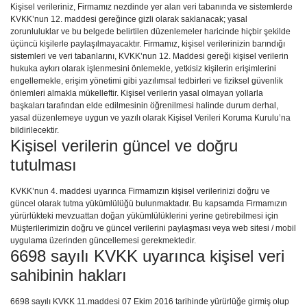
Kişisel verileriniz, Firmamız nezdinde yer alan veri tabanında ve sistemlerde
KVKK’nun 12. maddesi gereğince gizli olarak saklanacak; yasal
zorunluluklar ve bu belgede belirtilen düzenlemeler haricinde hiçbir şekilde
üçüncü kişilerle paylaşılmayacaktır. Firmamız, kişisel verilerinizin barındığı
sistemleri ve veri tabanlarını, KVKK’nun 12. Maddesi gereği kişisel verilerin
hukuka aykırı olarak işlenmesini önlemekle, yetkisiz kişilerin erişimlerini
engellemekle, erişim yönetimi gibi yazılımsal tedbirleri ve fiziksel güvenlik
önlemleri almakla mükelleftir. Kişisel verilerin yasal olmayan yollarla
başkaları tarafından elde edilmesinin öğrenilmesi halinde durum derhal,
yasal düzenlemeye uygun ve yazılı olarak Kişisel Verileri Koruma Kurulu’na
bildirilecektir.
Kişisel verilerin güncel ve doğru
tutulması
KVKK’nun 4. maddesi uyarınca Firmamızın kişisel verilerinizi doğru ve
güncel olarak tutma yükümlülüğü bulunmaktadır. Bu kapsamda Firmamızın
yürürlükteki mevzuattan doğan yükümlülüklerini yerine getirebilmesi için
Müşterilerimizin doğru ve güncel verilerini paylaşması veya web sitesi / mobil
uygulama üzerinden güncellemesi gerekmektedir.
6698 sayılı KVKK uyarınca kişisel veri
sahibinin hakları
6698 sayılı KVKK 11.maddesi 07 Ekim 2016 tarihinde yürürlüğe girmiş olup