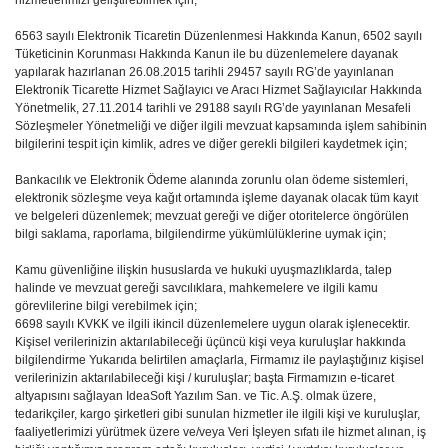
hizmetlerimizi geliştirebilmek için;
6563 sayılı Elektronik Ticaretin Düzenlenmesi Hakkında Kanun, 6502 sayılı
Tüketicinin Korunması Hakkında Kanun ile bu düzenlemelere dayanak
yapılarak hazırlanan 26.08.2015 tarihli 29457 sayılı RG’de yayınlanan
Elektronik Ticarette Hizmet Sağlayıcı ve Aracı Hizmet Sağlayıcılar Hakkında
Yönetmelik, 27.11.2014 tarihli ve 29188 sayılı RG’de yayınlanan Mesafeli
Sözleşmeler Yönetmeliği ve diğer ilgili mevzuat kapsamında işlem sahibinin
bilgilerini tespit için kimlik, adres ve diğer gerekli bilgileri kaydetmek için;
Bankacılık ve Elektronik Ödeme alanında zorunlu olan ödeme sistemleri,
elektronik sözleşme veya kağıt ortamında işleme dayanak olacak tüm kayıt
ve belgeleri düzenlemek; mevzuat gereği ve diğer otoritelerce öngörülen
bilgi saklama, raporlama, bilgilendirme yükümlülüklerine uymak için;
Kamu güvenliğine ilişkin hususlarda ve hukuki uyuşmazlıklarda, talep
halinde ve mevzuat gereği savcılıklara, mahkemelere ve ilgili kamu
görevlilerine bilgi verebilmek için;
6698 sayılı KVKK ve ilgili ikincil düzenlemelere uygun olarak işlenecektir.
Kişisel verilerinizin aktarılabileceği üçüncü kişi veya kuruluşlar hakkında
bilgilendirme Yukarıda belirtilen amaçlarla, Firmamız ile paylaştığınız kişisel
verilerinizin aktarılabileceği kişi / kuruluşlar; başta Firmamızın e-ticaret
altyapısını sağlayan IdeaSoft Yazılım San. ve Tic. A.Ş. olmak üzere,
tedarikçiler, kargo şirketleri gibi sunulan hizmetler ile ilgili kişi ve kuruluşlar,
faaliyetlerimizi yürütmek üzere ve/veya Veri İşleyen sıfatı ile hizmet alınan, iş