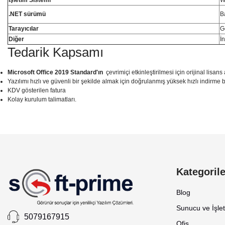
.NET sürümü
B
Tarayıcılar
G
Diğer
İn
Tedarik Kapsamı
Microsoft Office 2019 Standard'ın
çevrimiçi etkinleştirilmesi için orijinal lisans
Yazılımı hızlı ve güvenli bir şekilde almak için doğrulanmış yüksek hızlı indirme bağ
KDV gösterilen fatura
Kolay kurulum talimatları.
Bu ürünün fiyat bilgisi, resim, ürün açıklamalarında ve diğer konularda yete
Görüş ve önerileriniz için teşekkür ederiz.
Kategorile
Standard iyidir
Ürün resmi kalitesiz, bozuk veya görüntülenemiyor.
Ürün açıklamasında eksik bilgiler bulunuyor.
Blog
Herşeyin standardını severim. Officen de öyle.
Ürün bilgilerinde hatalar bulunuyor.
Sunucu ve İşle
B... a... | 06/03/2022
5079167915
Ürün fiyatı diğer sitelerden daha pahalı.
Ofis