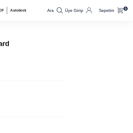
0
Ara
Üye Girişi
Sepetim
DF
Autodesk
ard