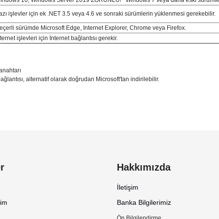
azı işlevler için ek .NET 3.5 veya 4.6 ve sonraki sürümlerin yüklenmesi gerekebilir.
eçerli sürümde Microsoft Edge, Internet Explorer, Chrome veya Firefox.
ternet işlevleri için İnternet bağlantısı gerekir.
 anahtarı
lantısı, alternatif olarak doğrudan Microsoft'tan indirilebilir.
rsiz gördüğünüz noktaları öneri formunu kullanarak tarafımıza iletebilirsiniz.
r
Hakkımızda
İletişim
tim
Banka Bilgilerimiz
Ön Bilgilendirme