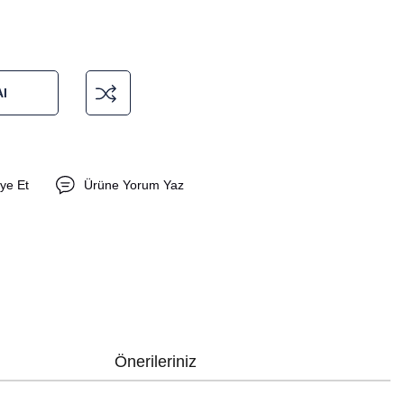
l
ye Et
Ürüne Yorum Yaz
Önerileriniz