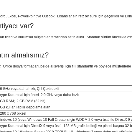
ord, Excel, PowerPoint ve Outlook. Lisanslar sınırsız bir süre için geçerlidir ve Ek
tiyacı var?
 ticari ve kurumsal müşteriler tarafından satın alınır. Standart sürüm öncelikle ofisl
tın almalısınız?
Office dosya formatları, belge alışverişi için fiili standarttır ve böylece müşterilerle
.6 GHz veya daha hızlı, Çift Çekirdekli
kype Kurumsal için öneri: 2.0 GHz veya daha hızlı
 GB RAM; 2 GB RAM (32 bit)
 GB kullanılabilir depolama alanı
280 x 768 piksel
indows 10 (veya Windows 10 Fall Creators için WDDM 2.0 veya üstü ile DirectX 9 ve
kype Kurumsal için DirectX 9 veya üstü, 128 MB grafik belleği ve piksel başına 32 bi
indows 10, Windows Server 2019 ZORUNLU! Windows 7 veya daha eski sürümler 