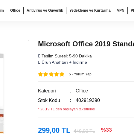
tim
Office
Antivirüs ve Güvenlik
Yedekleme ve Kurtarma
VPN
P
Microsoft Office 2019 Stand
Teslim Süresi: 5-90 Dakika
Ürün Anahtarı + İndirme
5 - Yorum Yap
Kategori
Office
Stok Kodu
402919390
* 28,19 TL den başlayan taksitlerle!
299,00 TL
%33
449,00 TL