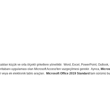
katılan küçük ve orta ölçekli şirketlere yöneliktir. Word, Excel, PowerPoint, Outloo
eritabanı uygulaması olan Microsoft Access'ten vazgeçilmesi gerekir. Ayrıca,
Micros
i veya ek elektronik tablo araçları.
Microsoft Office 2019 Standard
tam sürümü bu 