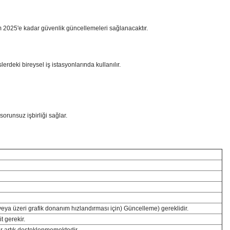
im 2025'e kadar güvenlik güncellemeleri sağlanacaktır.
erdeki bireysel iş istasyonlarında kullanılır.
 sorunsuz işbirliği sağlar.
ya üzeri grafik donanım hızlandırması için) Güncelleme) gereklidir.
t gerekir.
artık desteklenmemektedir