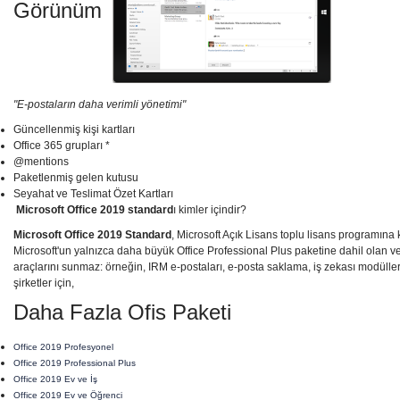
Görünüm
"E-postaların daha verimli yönetimi"
Güncellenmiş kişi kartları
Office 365 grupları *
@mentions
Paketlenmiş gelen kutusu
Seyahat ve Teslimat Özet Kartları
Microsoft Office 2019 standard
ı kimler içindir?
Microsoft Office 2019 Standard
, Microsoft Açık Lisans toplu lisans programına 
Microsoft'un yalnızca daha büyük Office Professional Plus paketine dahil olan v
araçlarını sunmaz: örneğin, IRM e-postaları, e-posta saklama, iş zekası modüller
şirketler için,
Daha Fazla Ofis Paketi
Office 2019 Profesyonel
Office 2019 Professional Plus
Office 2019 Ev ve İş
Office 2019 Ev ve Öğrenci